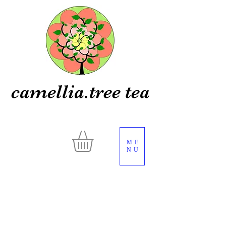
camellia.tree tea
ME
NU