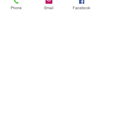
17540 SAINT-SAUVEUR D'AUNIS
Phone
Email
Facebook
Tél :
06 22 67 55 03
© 2017 par Caroline Seiler. Créé
avec
Wix.com