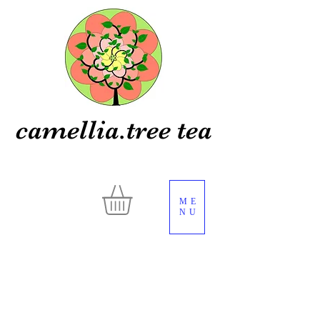
camellia.tree tea
ME
NU