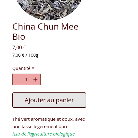
China Chun Mee
Bio
Prix
7,00 €
7,00 €
/
100g
7,00 €
pour
Quantité
*
100
Grammes
Ajouter au panier
Thé vert aromatique et doux, avec
une tasse légèrement âpre.
Issu de l'agriculture biologique